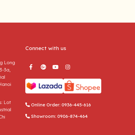
Connect with us
g Long
3-3a,
ial
Hanoi
: Lot
Online Order:
0936-445-616
strial
Showroom:
0906-874-464
Chi