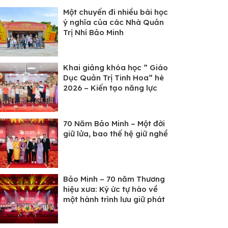
Một chuyến đi nhiều bài học
ý nghĩa của các Nhà Quản
Trị Nhí Bảo Minh
Khai giảng khóa học ” Giáo
Dục Quản Trị Tinh Hoa” hè
2026 – Kiến tạo năng lực
tổng thể cho các “Nhà Quản
Trị Nhí” Bảo Minh
70 Năm Bảo Minh – Một đời
giữ lửa, bao thế hệ giữ nghề
Bảo Minh – 70 năm Thương
hiệu xưa: Ký ức tự hào về
một hành trình lưu giữ phát
triển di sản ẩm thực Việt