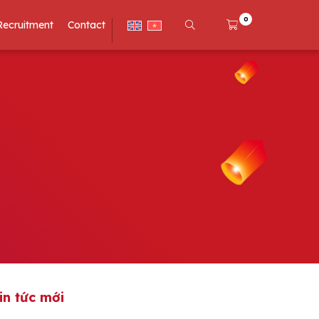
0
Recruitment
Contact
in tức mới