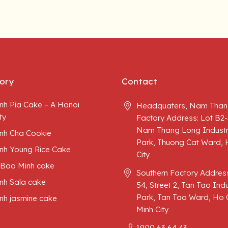
ory
Contact
nh Pía Cake – A Hanoi
Headquaters, Nam Than
ty
Factory Address: Lot B2-
Nam Thang Long Industr
nh Cha Cookie
Park, Thuong Cat Ward, 
nh Young Rice Cake
City
 Bao Minh cake
Southern Factory Address
nh Sala cake
54, Street 2, Tan Tao Indu
Park, Tan Tao Ward, Ho 
nh jasmine cake
Minh City
1900 63 64 43