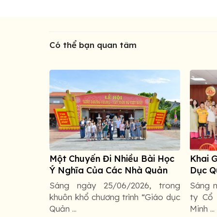
Có thể bạn quan tâm
 Bài Học
Khai Giảng Khóa Học ” Giáo
Bảo M
à Quản
Dục Quản Trị Tinh Hoa” Hè
Hiệu 
2026 – Kiến Tạo Năng Lực
Một Hà
26, trong
Sáng ngày 16/06/2026, tại Công
Vào ng
Tổng Thể Cho Các “Nhà Quản
Triển 
 “Giáo dục
ty Cổ phần Bánh Mứt Kẹo Bảo
tâm H
Trị Nhí” Bảo Minh
Minh ...
niệm ...