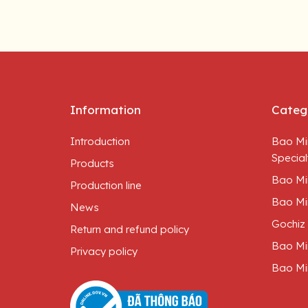
Information
Categ
Introduction
Bao Mi
Special
Products
Bao Mi
Production line
Bao Mi
News
Gochiz
Return and refund policy
Bao Mi
Privacy policy
Bao Mi