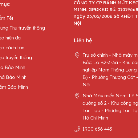
CÔNG TY CP BÁNH MỨT KẸ
mục
MINH. GPĐKKD Số: 0101966
ngày 23/05/2006 Sở KHĐT 
ẩm Tết
Nội
ung Thu truyền thống
o hiện đại
Liên hệ
ẹo cách tân
Trụ sở chính - Nhà máy m
o truyền thống
Bắc: Lô B2-3-3a - Khu c
ía Bảo Minh
nghiệp Nam Thăng Long 
hả Bảo Minh
B) - Phường Thượng Cát 
Nội
ốm Bảo Minh
Nhà Máy miền Nam: Lô 
đường số 2 - Khu công ng
Tân Tạo - Phường Tân Tạ
Hồ Chí Minh
1900 636 443