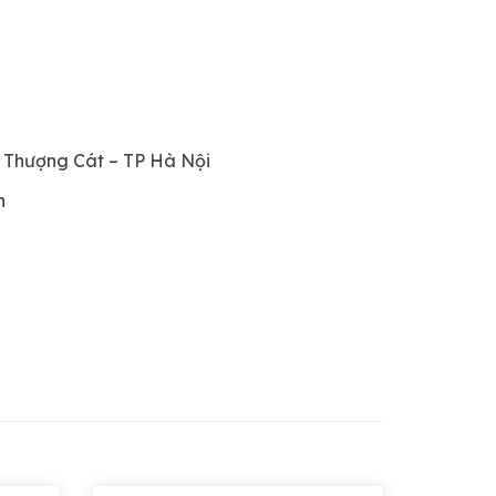
g Thượng Cát – TP Hà Nội
h