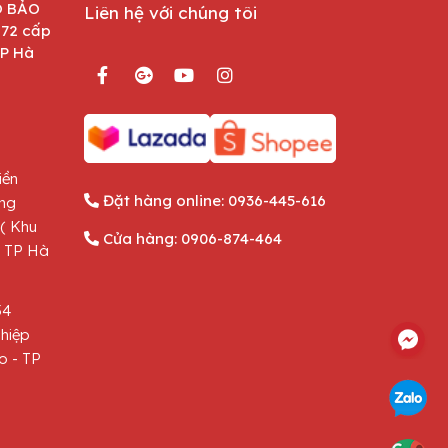
O BẢO
Liên hệ với chúng tôi
872 cấp
TP Hà
iền
Đặt hàng online:
0936-445-616
ông
( Khu
Cửa hàng:
0906-874-464
- TP Hà
54
hiệp
o - TP