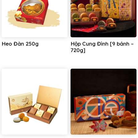
Bánh nướng đậu xanh trứng
Bánh nướng pho mai cà phê
Liên hệ Bánh kẹo Bảo Minh để được tư vấn món quà
Trung Thu ý nghĩa và phù hợp nhất.
Heo Đàn 250g
Hộp Cung Đình [9 bánh –
720g]
Đặc biệt nhận ngay Ưu đãi hấp dẫn dành cho các đơn
đặt hàng doanh nghiệp, đơn hàng số lượng lớn.
Cửa hàng GTSP: 12 Hàng Than – Ba Đình – Hà Nội
Hotline: 093 644 5616
Nhà máy sản xuất:
Trụ sở chính – Nhà máy miền Bắc: Lô B2-3-3a – Khu
công nghiệp Nam Thăng Long ( Khu B) – Phường
Thượng Cát – TP Hà Nội
Nhà Máy miền Nam: Lô 54 đường số 2 – Khu công
nghiệp Tân Tạo – Phường Tân Tạo – TP Hồ Chí Minh