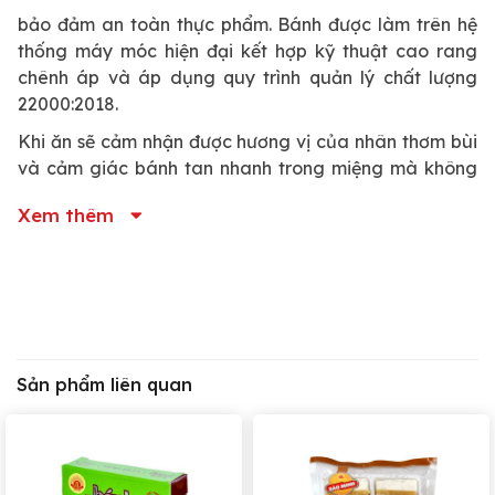
bảo đảm an toàn thực phẩm. Bánh được làm trên hệ
thống máy móc hiện đại kết hợp kỹ thuật cao rang
chênh áp và áp dụng quy trình quản lý chất lượng
22000:2018.
Khi ăn sẽ cảm nhận được hương vị của nhân thơm bùi
và cảm giác bánh tan nhanh trong miệng mà không
dính răng.
Xem thêm
Thành phần:
– Bột nếp, đường kính, đường gluco, nhân đậu xanh
(Thập cẩm), hương bưởi.
– Chỉ tiêu chất lượng chủ yếu: H/l gluxid >= 60%, H/l
Sản phẩm liên quan
đường tổng số >= 20%, H/l protein >= 2%
Hướng dẫn bảo quản: