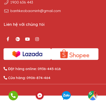
1900 636 443
banhkeobaominh@gmail.com
Liên hệ với chúng tôi
Đặt hàng online:
0936-445-616
Cửa hàng:
0906-874-464
English
Tiếng Việt