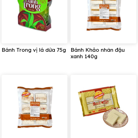
-Bảo quản nơi khô ráo, thoáng mát
Ngày sản xuất/ Hạn sử dụng:
In trên bao bì sản
phẩm 60 ngày kể từ ngày sản xuất
Bánh Trong vị lá dứa 75g
Bánh Khảo nhân đậu
Hướng dẫn sử dụng:
xanh 140g
– Bánh ăn liền, tránh để lâu ngoài không khí sẽ ảnh
hưởng đến chất lượng của bánh.
Xuất xứ: Việt Nam
-Bánh Khảo được sản xuất và phân phối bởi Công ty
CP Bánh mứt kẹo Bảo Minh
Thông tin liên hệ: