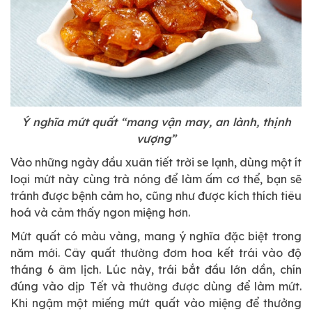
Ý nghĩa mứt quất “mang vận may, an lành, thịnh
vượng”
Vào những ngày đầu xuân tiết trời se lạnh, dùng một ít
loại mứt này cùng trà nóng để làm ấm cơ thể, bạn sẽ
tránh được bệnh cảm ho, cũng như được kích thích tiêu
hoá và cảm thấy ngon miệng hơn.
Mứt quất có màu vàng, mang ý nghĩa đặc biệt trong
năm mới. Cây quất thường đơm hoa kết trái vào độ
tháng 6 âm lịch. Lúc này, trái bắt đầu lớn dần, chín
đúng vào dịp Tết và thường được dùng để làm mứt.
Khi ngậm một miếng mứt quất vào miệng để thưởng