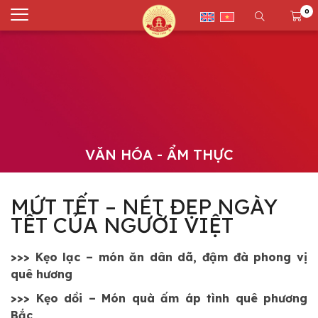
0
VĂN HÓA - ẨM THỰC
MỨT TẾT – NÉT ĐẸP NGÀY
TẾT CỦA NGƯỜI VIỆT
>>> Kẹo lạc – món ăn dân dã, đậm đà phong vị
quê hương
>>> Kẹo dồi – Món quà ấm áp tình quê phương
Bắc