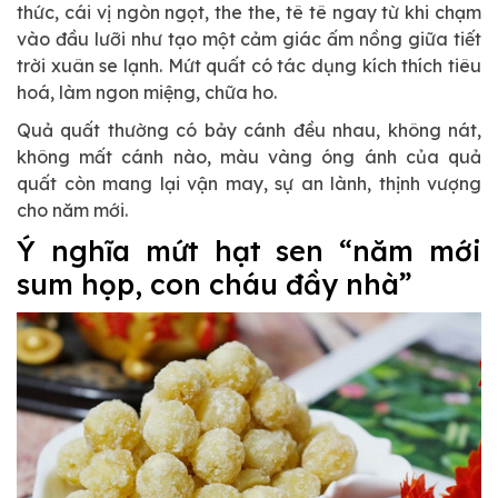
thức, cái vị ngòn ngọt, the the, tê tê ngay từ khi chạm
vào đầu lưỡi như tạo một cảm giác ấm nồng giữa tiết
trời xuân se lạnh. Mứt quất có tác dụng kích thích tiêu
hoá, làm ngon miệng, chữa ho.
Quả quất thường có bảy cánh đều nhau, không nát,
không mất cánh nào, màu vàng óng ánh của quả
quất còn mang lại vận may, sự an lành, thịnh vượng
cho năm mới.
Ý nghĩa mứt hạt sen “năm mới
sum họp, con cháu đầy nhà”