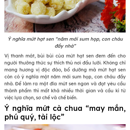
Ý nghĩa mứt hạt sen “năm mới sum họp, con cháu
đầy nhà”
Vị thanh mát, bùi bùi của mứt hạt sen đem đến cho
người thưởng thức sự thích thú nơi đầu lưỡi. Không chỉ
mang hương vị độc đáo, bổ dưỡng mà mứt hạt sen
còn có ý nghĩa một năm mới sum họp, con cháu đầy
nhà. Để làm ra một đĩa mứt sen ngon và đạt yêu cầu
thành phẩm thì mất khá nhiều thời gian và cầu kì từ
việc lựa chọn, sơ chế và chế biến.
Ý nghĩa mứt cà chua “may mắn,
phú quý, tài lộc”