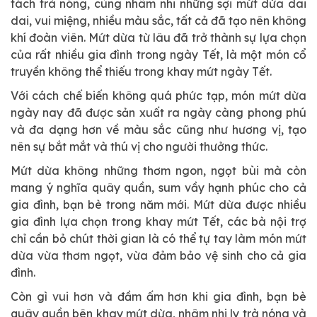
tách trà nóng, cùng nhâm nhi những sợi mứt dừa dai
dai, vui miệng, nhiều màu sắc, tất cả đã tạo nên không
khí đoàn viên. Mứt dừa từ lâu đã trở thành sự lựa chọn
của rất nhiều gia đình trong ngày Tết, là một món cổ
truyền không thể thiếu trong khay mứt ngày Tết.
Với cách chế biến không quá phức tạp, món mứt dừa
ngày nay đã được sản xuất ra ngày càng phong phú
và đa dạng hơn về màu sắc cũng như hương vị, tạo
nên sự bắt mắt và thú vị cho người thưởng thức.
Mứt dừa không những thơm ngon, ngọt bùi mà còn
mang ý nghĩa quây quần, sum vầy hạnh phúc cho cả
gia đình, bạn bè trong năm mới. Mứt dừa được nhiều
gia đình lựa chọn trong khay mứt Tết, các bà nội trợ
chỉ cần bỏ chút thời gian là có thể tự tay làm món mứt
dừa vừa thơm ngọt, vừa đảm bảo vệ sinh cho cả gia
đình.
Còn gì vui hơn và đầm ấm hơn khi gia đình, bạn bè
quây quần bên khay mứt dừa, nhâm nhi ly trà nóng và