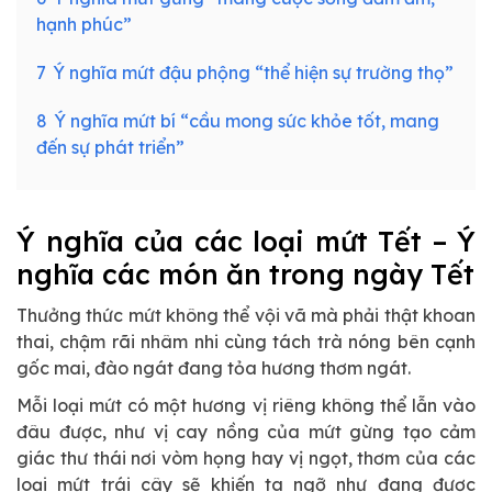
hạnh phúc”
7
Ý nghĩa mứt đậu phộng “thể hiện sự trường thọ”
8
Ý nghĩa mứt bí “cầu mong sức khỏe tốt, mang
đến sự phát triển”
Ý nghĩa của các loại mứt Tết – Ý
nghĩa các món ăn trong ngày Tết
Thưởng thức mứt không thể vội vã mà phải thật khoan
thai, chậm rãi nhâm nhi cùng tách trà nóng bên cạnh
gốc mai, đào ngát đang tỏa hương thơm ngát.
Mỗi loại mứt có một hương vị riêng không thể lẫn vào
đâu được, như vị cay nồng của mứt gừng tạo cảm
giác thư thái nơi vòm họng hay vị ngọt, thơm của các
loại mứt trái cây sẽ khiến ta ngỡ như đang được