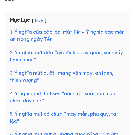
Mục Lục
hide
1
Ý nghĩa của các loại mứt Tết – Ý nghĩa các món
ăn trong ngày Tết
2
Ý nghĩa mứt dừa “gia đình quây quần, sum vầy,
hạnh phúc”
3
Ý nghĩa mứt quất “mang vận may, an lành,
thịnh vượng”
4
Ý nghĩa mứt hạt sen “năm mới sum họp, con
cháu đầy nhà”
5
Ý nghĩa mứt cà chua “may mắn, phú quý, tài
lộc”
6
Ý nghĩa mứt gừng “mang cuộc sống đầm ấm,