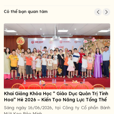
Có thể bạn quan tâm
Khai Giảng Khóa Học ” Giáo Dục Quản Trị Tinh
Hoa” Hè 2026 – Kiến Tạo Năng Lực Tổng Thể
Cho Các “Nhà Quản Trị Nhí” Bảo Minh
Sáng ngày 16/06/2026, tại Công ty Cổ phần Bánh
Mứt Kẹo Bảo Minh ...