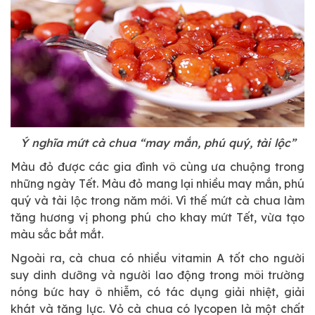
Ý nghĩa mứt cà chua “may mắn, phú quý, tài lộc”
Màu đỏ được các gia đình vô cùng ưa chuộng trong
những ngày Tết. Màu đỏ mang lại nhiều may mắn, phú
quý và tài lộc trong năm mới. Vì thế mứt cà chua làm
tăng hương vị phong phú cho khay mứt Tết, vừa tạo
màu sắc bắt mắt.
Ngoài ra, cà chua có nhiều vitamin A tốt cho người
suy dinh dưỡng và người lao động trong môi trường
nóng bức hay ô nhiễm, có tác dụng giải nhiệt, giải
khát và tăng lực. Vỏ cà chua có lycopen là một chất