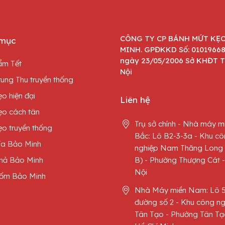
CÔNG TY CP BÁNH MỨT KẸ
mục
MINH. GPĐKKD Số: 0101966
ngày 23/05/2006 Sở KHĐT 
ẩm Tết
Nội
ung Thu truyền thống
o hiện đại
Liên hệ
ẹo cách tân
Trụ sở chính - Nhà máy m
o truyền thống
Bắc: Lô B2-3-3a - Khu c
ía Bảo Minh
nghiệp Nam Thăng Long 
hả Bảo Minh
B) - Phường Thượng Cát 
Nội
ốm Bảo Minh
Nhà Máy miền Nam: Lô 
đường số 2 - Khu công ng
Tân Tạo - Phường Tân Tạ