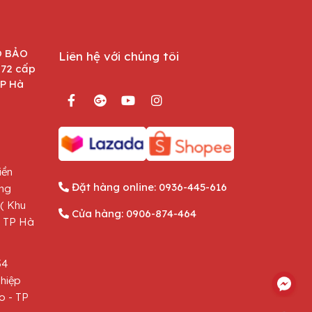
O BẢO
Liên hệ với chúng tôi
872 cấp
TP Hà
iền
Đặt hàng online:
0936-445-616
ông
( Khu
Cửa hàng:
0906-874-464
- TP Hà
54
hiệp
o - TP