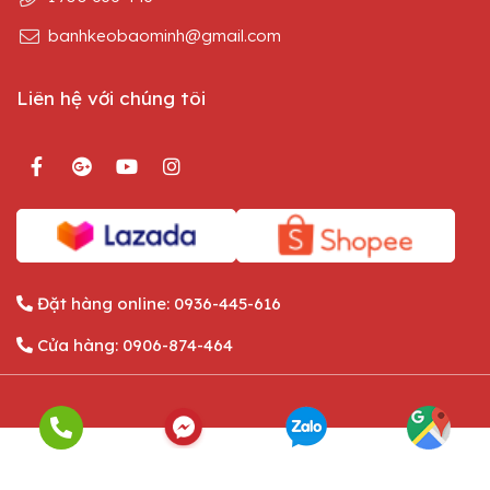
banhkeobaominh@gmail.com
Liên hệ với chúng tôi
Đặt hàng online:
0936-445-616
Cửa hàng:
0906-874-464
English
Tiếng Việt