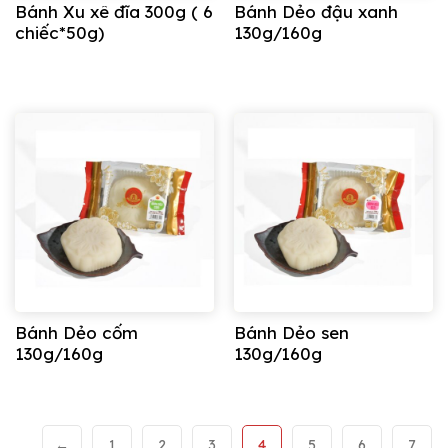
Bánh Xu xê đĩa 300g ( 6
Bánh Dẻo đậu xanh
chiếc*50g)
130g/160g
Bánh Dẻo cốm
Bánh Dẻo sen
130g/160g
130g/160g
←
1
2
3
4
5
6
7