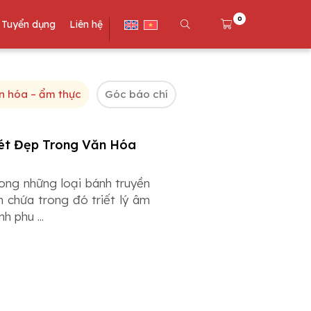
0
Tuyển dụng
Liên hệ
n hóa – ẩm thực
Góc báo chí
ét Đẹp Trong Văn Hóa
rong những loại bánh truyền
chứa trong đó triết lý âm
h phu ...