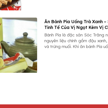
Ăn Bánh Pía Uống Trà Xanh –
Tinh Tế Của Vị Ngọt Kèm Vị C
Bánh Pía là đặc sản Sóc Trăng n
nguyên liệu chính gồm đậu xanh,
và trứng muối. Khi ăn bánh Pía uố