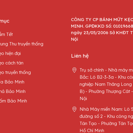
CÔNG TY CP BÁNH MỨT KẸ
mục
MINH. GPĐKKD Số: 0101966
ngày 23/05/2006 Sở KHĐT 
ẩm Tết
Nội
ung Thu truyền thống
o hiện đại
Liên hệ
ẹo cách tân
Trụ sở chính - Nhà máy m
o truyền thống
Bắc: Lô B2-3-3a - Khu c
ía Bảo Minh
nghiệp Nam Thăng Long 
hả Bảo Minh
B) - Phường Thượng Cát 
Nội
ốm Bảo Minh
Nhà Máy miền Nam: Lô 
đường số 2 - Khu công ng
Tân Tạo - Phường Tân Tạ
Hồ Chí Minh