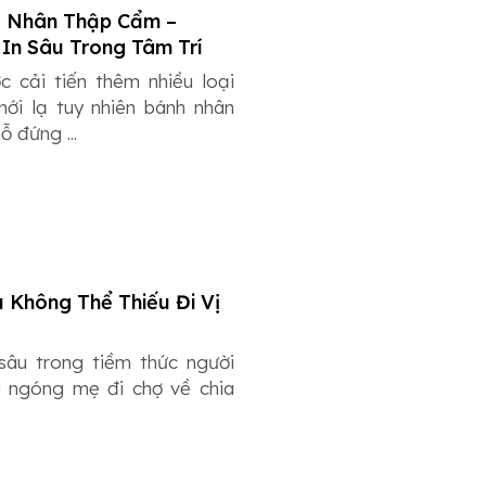
g Nhân Thập Cẩm –
In Sâu Trong Tâm Trí
c cải tiến thêm nhiều loại
mới lạ tuy nhiên bánh nhân
 đứng ...
Không Thể Thiếu Đi Vị
sâu trong tiềm thức người
g ngóng mẹ đi chợ về chia