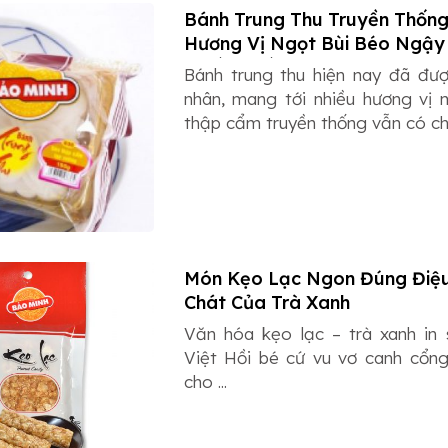
Bánh Trung Thu Truyền Thốn
Hương Vị Ngọt Bùi Béo Ngậy 
Nhiều Thế Hệ
Bánh trung thu hiện nay đã đượ
nhân, mang tới nhiều hương vị 
thập cẩm truyền thống vẫn có chỗ
Món Kẹo Lạc Ngon Đúng Điệu 
Chát Của Trà Xanh
Văn hóa kẹo lạc – trà xanh in 
Việt Hồi bé cứ vu vơ canh cổn
cho ...