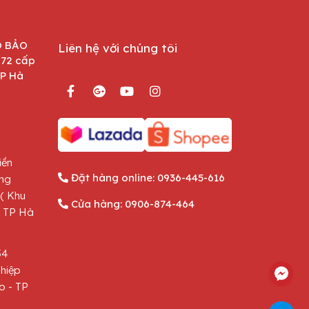
O BẢO
Liên hệ với chúng tôi
872 cấp
TP Hà
iền
Đặt hàng online:
0936-445-616
ông
( Khu
Cửa hàng:
0906-874-464
- TP Hà
54
hiệp
o - TP