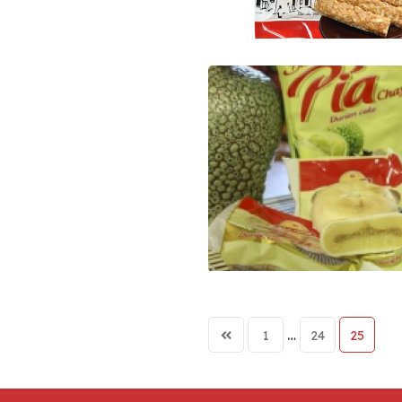
Posts
…
1
24
25
pagination