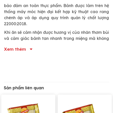
bảo đảm an toàn thực phẩm. Bánh được làm trên hệ
thống máy móc hiện đại kết hợp kỹ thuật cao rang
chênh áp và áp dụng quy trình quản lý chất lượng
22000:2018.
Khi ăn sẽ cảm nhận được hương vị của nhân thơm bùi
và cảm giác bánh tan nhanh trong miệng mà không
dính răng.
Xem thêm
Thành phần:
– Bột nếp, đường kính, đường gluco, nhân đậu xanh
(Thập cẩm), hương bưởi.
– Chỉ tiêu chất lượng chủ yếu: H/l gluxid >= 60%, H/l
Sản phẩm liên quan
đường tổng số >= 20%, H/l protein >= 2%
Hướng dẫn bảo quản: