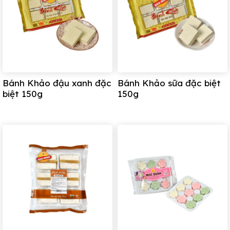
-Bảo quản nơi khô ráo, thoáng mát
Ngày sản xuất/ Hạn sử dụng:
In trên bao bì sản
phẩm 60 ngày kể từ ngày sản xuất
Bánh Khảo đậu xanh đặc
Bánh Khảo sữa đặc biệt
Hướng dẫn sử dụng:
biệt 150g
150g
– Bánh ăn liền, tránh để lâu ngoài không khí sẽ ảnh
hưởng đến chất lượng của bánh.
Xuất xứ: Việt Nam
-Bánh Khảo được sản xuất và phân phối bởi Công ty
CP Bánh mứt kẹo Bảo Minh
Thông tin liên hệ: