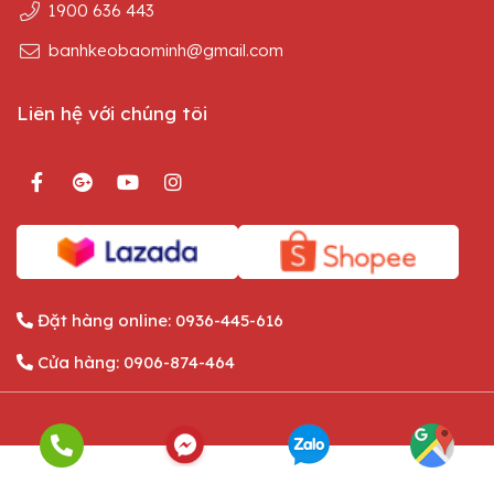
1900 636 443
banhkeobaominh@gmail.com
Liên hệ với chúng tôi
Đặt hàng online:
0936-445-616
Cửa hàng:
0906-874-464
English
Tiếng Việt