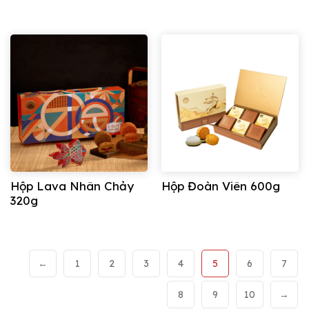
Hộp Lava Nhân Chảy
Hộp Đoàn Viên 600g
320g
←
1
2
3
4
5
6
7
8
9
10
→