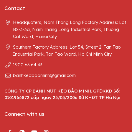
Contact
Headquaters, Nam Thang Long Factory Address: Lot
B2-3-3a, Nam Thang Long Industrial Park, Thuong
Cat Ward, Hanoi City
Southern Factory Address: Lot 54, Street 2, Tan Tao
Industrial Park, Tan Tao Ward, Ho Chi Minh City
1900 63 64 43
banhkeobaominh@gmail.com
CÔNG TY CP BÁNH MỨT KẸO BẢO MINH. GPĐKKD Số:
0101966872 cấp ngày 23/05/2006 Sở KHĐT TP Hà Nội
Connect with us