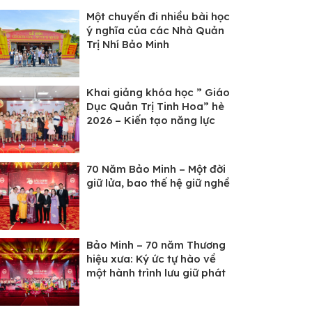
Một chuyến đi nhiều bài học
ý nghĩa của các Nhà Quản
Trị Nhí Bảo Minh
Khai giảng khóa học ” Giáo
Dục Quản Trị Tinh Hoa” hè
2026 – Kiến tạo năng lực
tổng thể cho các “Nhà Quản
Trị Nhí” Bảo Minh
70 Năm Bảo Minh – Một đời
giữ lửa, bao thế hệ giữ nghề
Bảo Minh – 70 năm Thương
hiệu xưa: Ký ức tự hào về
một hành trình lưu giữ phát
triển di sản ẩm thực Việt