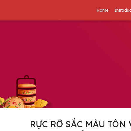
Home
Introduc
RỰC RỠ SẮC MÀU TÔN 