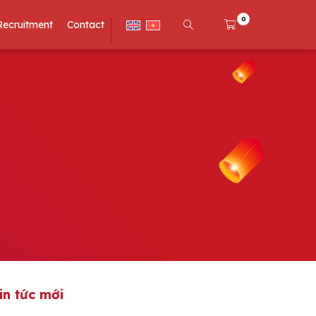
0
Recruitment
Contact
in tức mới