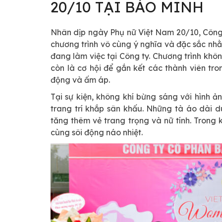
20/10 TẠI BẢO MINH
Nhân dịp ngày Phụ nữ Việt Nam 20/10, Công
chương trình vô cùng ý nghĩa và đặc sắc nhằ
đang làm việc tại Công ty. Chương trình khôn
còn là cơ hội để gắn kết các thành viên t
động và ấm áp.
Tại sự kiện, không khí bừng sáng với hình 
trang trí khắp sân khấu. Những tà áo dài 
tăng thêm vẻ trang trọng và nữ tính. Trong
cùng sôi động náo nhiệt.