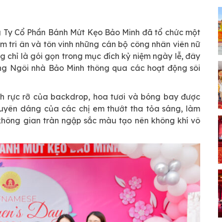
 Ty Cổ Phần Bánh Mứt Kẹo Bảo Minh đã tổ chức một
m tri ân và tôn vinh những cán bộ công nhân viên nữ
g chỉ là gói gọn trong mục đích kỷ niệm ngày lễ, đây
rong Ngôi nhà Bảo Minh thông qua các hoạt động sôi
ảnh rực rỡ của backdrop, hoa tươi và bóng bay được
duyên dáng của các chị em thướt tha tỏa sáng, làm
 không gian tràn ngập sắc màu tạo nên không khí vô