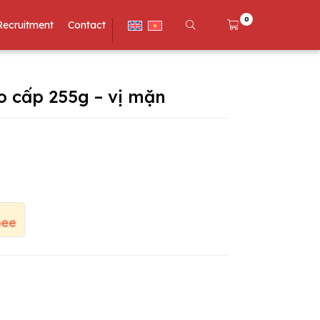
0
Recruitment
Contact
 cấp 255g – vị mặn