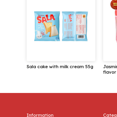
Sala cake with milk cream 55g
Jasmi
flavor
Information
Categ