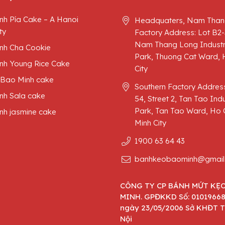
nh Pía Cake – A Hanoi
Headquaters, Nam Than
ty
Factory Address: Lot B2-
Nam Thang Long Industr
nh Cha Cookie
Park, Thuong Cat Ward, 
nh Young Rice Cake
City
 Bao Minh cake
Southern Factory Address
nh Sala cake
54, Street 2, Tan Tao Indu
Park, Tan Tao Ward, Ho 
nh jasmine cake
Minh City
1900 63 64 43
banhkeobaominh@gmail
CÔNG TY CP BÁNH MỨT KẸ
MINH. GPĐKKD Số: 0101966
ngày 23/05/2006 Sở KHĐT 
Nội