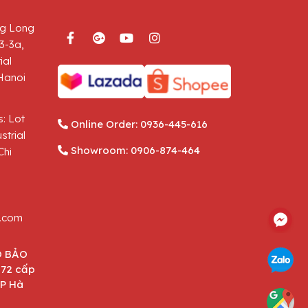
g Long
3-3a,
ial
Hanoi
: Lot
Online Order:
0936-445-616
strial
Showroom:
0906-874-464
Chi
.com
O BẢO
872 cấp
TP Hà