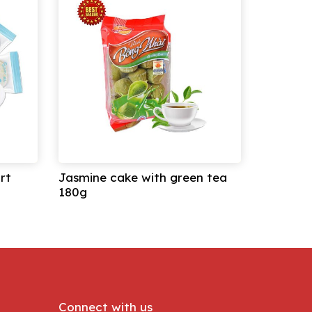
rt
Jasmine cake with green tea
180g
Connect with us