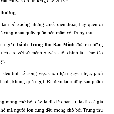
 câu chuyện đời thường đầy vui vẻ.
 thương
y tạm bỏ xuống những chiếc điện thoại, hãy quên đi
nhà cùng nhau quây quần bên mâm cỗ Trung thu.
ọi người
bánh Trung thu Bảo Minh
đưa ra những
 tích cực với sứ mệnh xuyên suốt chính là “Trao Cơ
g”.
ều tinh tế trong việc chọn lựa nguyên liệu, phối
Thành, không quá ngọt. Để đem lại những sản phẩm
g mong chờ bởi đây là dịp lễ đoàn tụ, là dịp cả gia
nhỏ mà người lớn cũng đều mong chờ bởi Trung thu