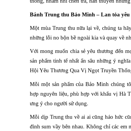
thống, nhâm nhi chén trà, hàn thuyên những
Bánh Trung thu Bảo Minh – Lan tỏa yêu
Một mùa Trung thu nữa lại về, chúng ta hã
những lỗi no bộn bề ngoài kia và quay về 
Với mong muốn chia sẻ yêu thương đến m
sản phẩm tinh tế nhất ẩn sâu những ý nghĩa
Hội Yêu Thương Qua Vị Ngọt Truyền Thốn
Mỗi một sản phẩm của Bảo Minh chúng tôi đ
hợp nguyên liệu, phù hợp với khẩu vị Hà 
ưng ý cho người sử dụng.
Mỗi dịp Trung thu về ai ai cũng háo hức cũn
đình sum vầy bên nhau. Không chỉ các em 