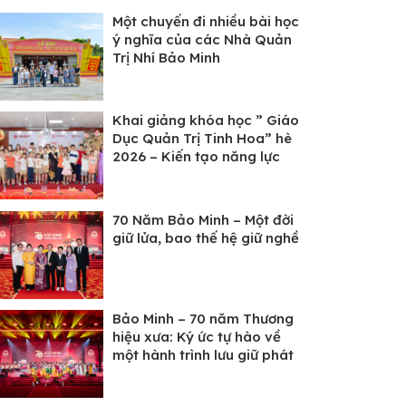
Một chuyến đi nhiều bài học
ý nghĩa của các Nhà Quản
Trị Nhí Bảo Minh
Khai giảng khóa học ” Giáo
Dục Quản Trị Tinh Hoa” hè
2026 – Kiến tạo năng lực
tổng thể cho các “Nhà Quản
Trị Nhí” Bảo Minh
70 Năm Bảo Minh – Một đời
giữ lửa, bao thế hệ giữ nghề
Bảo Minh – 70 năm Thương
hiệu xưa: Ký ức tự hào về
một hành trình lưu giữ phát
triển di sản ẩm thực Việt