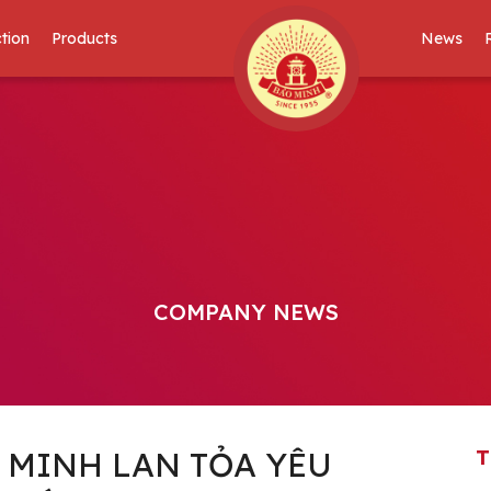
tion
Products
News
COMPANY NEWS
 MINH LAN TỎA YÊU
T