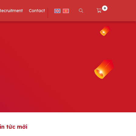
0
Recruitment
Contact
in tức mới