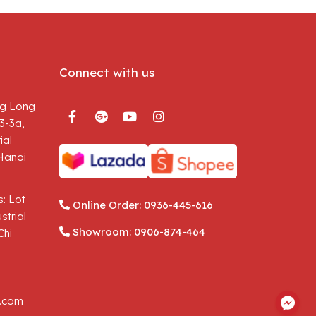
Connect with us
g Long
3-3a,
ial
Hanoi
: Lot
Online Order:
0936-445-616
strial
Showroom:
0906-874-464
Chi
.com