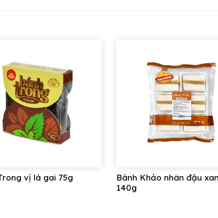
 sẽ ảnh hưởng đến chất lượng của bánh.
 Công ty CP Bánh mứt kẹo Bảo Minh
 Thụy Phương, Bắc Từ Liêm, Hà Nội
ân Tạo A, Quận Bình Tân, TP Hồ Chí Minh
rong vị lá gai 75g
Bánh Khảo nhân đậu xa
140g