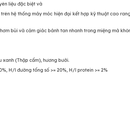
n liệu đặc biệt và
rên hệ thống máy móc hiện đại kết hợp kỹ thuật cao rang
thơm bùi và cảm giác bánh tan nhanh trong miệng mà khôn
u xanh (Thập cẩm), hương bưởi.
 60%, H/l đường tổng số >= 20%, H/l protein >= 2%
bì sản phẩm 6 tháng kể từ ngày sản xuất