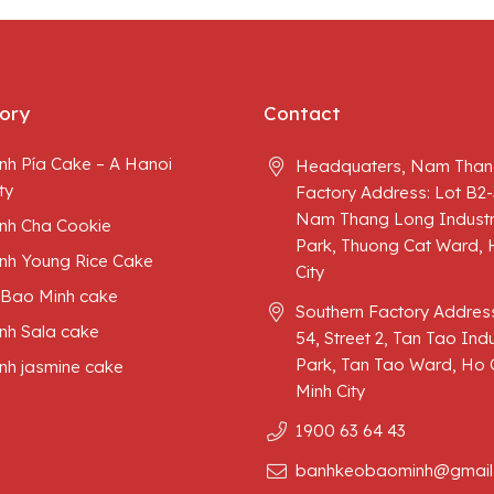
ory
Contact
nh Pía Cake – A Hanoi
Headquaters, Nam Than
ty
Factory Address: Lot B2-
Nam Thang Long Industr
nh Cha Cookie
Park, Thuong Cat Ward, 
nh Young Rice Cake
City
 Bao Minh cake
Southern Factory Address
nh Sala cake
54, Street 2, Tan Tao Indu
Park, Tan Tao Ward, Ho 
nh jasmine cake
Minh City
1900 63 64 43
banhkeobaominh@gmail