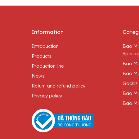
Information
Categ
Introduction
Bao Mi
Special
Products
Bao Mi
Production line
Bao Mi
News
Gochiz
Return and refund policy
Bao Mi
Privacy policy
Bao Mi