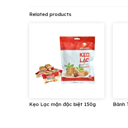
Hướng dẫn sử dụng:
Related products
– Bánh ăn liền, tránh để lâu ngoài không khí
Xuất xứ: Việt Nam
-Bánh Khảo được sản xuất và phân phối bởi
Thông tin liên hệ:
Công ty cổ phần bánh mứt kẹo Bảo Minh
Miền Bắc: Lô B2-3-3a, KCN Nam Thăng Long,
Miền Nam: Lô 54 đường số 2, KCN Tân Tạo, T
Hotline: 0243 719 2355
Kẹo Lạc mặn đặc biệt 150g
Bánh T
Email: banhkeobaominh@gmail.com
Website: https://banhbaominh.com/