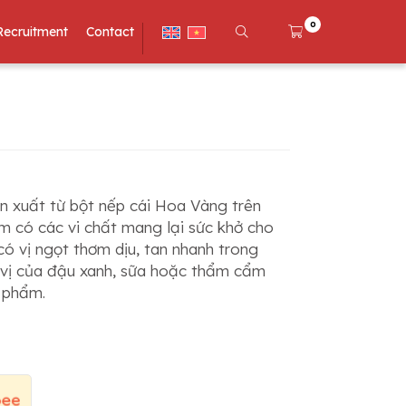
0
Recruitment
Contact
 xuất từ bột nếp cái Hoa Vàng trên
m có các vi chất mang lại sức khở cho
có vị ngọt thơm dịu, tan nhanh trong
 vị của đậu xanh, sữa hoặc thẩm cẩm
 phẩm.