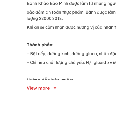
Bánh Khảo Bảo Minh được làm từ những nguyê
bảo đảm an toàn thực phẩm. Bánh được làm t
lượng 22000:2018.
Khi ăn sẽ cảm nhận được hương vị của nhân 
Thành phần:
– Bột nếp, đường kính, đường gluco, nhân đậ
– Chỉ tiêu chất lượng chủ yếu: H/l gluxid >=
Hướng dẫn bảo quản:
View more
-Bảo quản nơi khô ráo, thoáng mát
Ngày sản xuất/ Hạn sử dụng:
In trên bao 